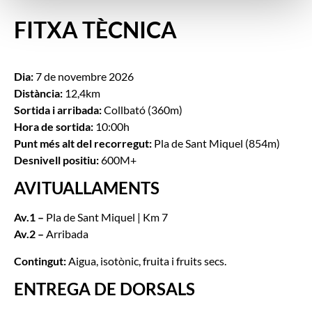
FITXA TÈCNICA
Dia:
7 de novembre 2026
Distància:
12,4km
Sortida i arribada:
Collbató (360m)
Hora de sortida:
10:00h
Punt més alt del recorregut:
Pla de Sant Miquel (854m)
Desnivell positiu:
600M+
AVITUALLAMENTS
Av.1 –
Pla de Sant Miquel | Km 7
Av.2 –
Arribada
Contingut:
Aigua, isotònic, fruita i fruits secs.
ENTREGA DE DORSALS