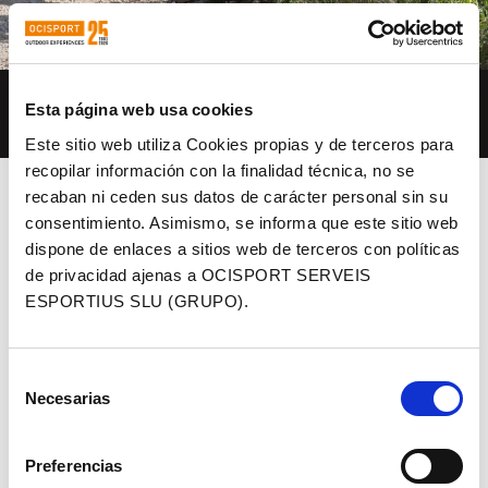
12 KM – 600 M+
Esta página web usa cookies
Este sitio web utiliza Cookies propias y de terceros para
recopilar información con la finalidad técnica, no se
recaban ni ceden sus datos de carácter personal sin su
consentimiento. Asimismo, se informa que este sitio web
dispone de enlaces a sitios web de terceros con políticas
de privacidad ajenas a OCISPORT SERVEIS
ESPORTIUS SLU (GRUPO).
Selección
Necesarias
de
consentimiento
Preferencias