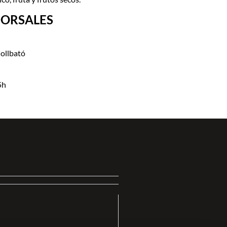
DORSALES
Collbató
5h