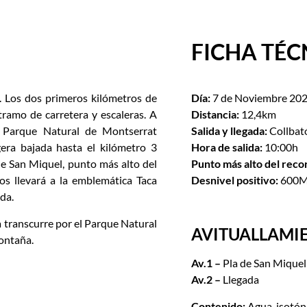
FICHA TÉC
. Los dos primeros kilómetros de
Día:
7 de Noviembre 20
 tramo de carretera y escaleras. A
Distancia:
12,4km
 Parque Natural de Montserrat
Salida y llegada:
Collbat
era bajada hasta el kilómetro 3
Hora de salida:
10:00h
e San Miquel, punto más alto del
Punto más alto del reco
os llevará a la emblemática Taca
Desnivel positivo:
600
da.
a transcurre por el Parque Natural
AVITUALLAMI
ontaña.
Av.1 –
Pla de San Miquel
Av.2 –
Llegada
Contenido:
Agua, isotóni