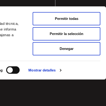
Permitir todas
dad técnica,
se informa
Permitir la selección
 ajenas a
Denegar
ng
Mostrar detalles