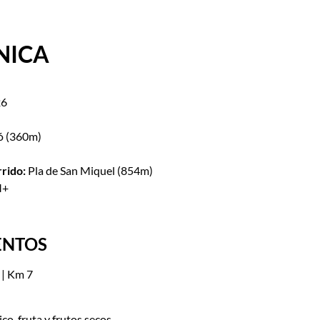
NICA
26
ó (360m)
rrido:
Pla de San Miquel (854m)
M+
ENTOS
 | Km 7
co, fruta y frutos secos.