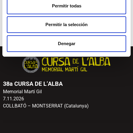
11:00h
– Llegada MitjAlba
Permitir todas
12:15h
– Entrega de premios Cursa de l’Alba y
MitjAlba
Permitir la selección
12:30h
– Cierre MitjAlba
13:30h
– Cierre Cursa de l’Alba
Denegar
38a CURSA DE L’ALBA
Memorial Martí Gil
7.11.2026
COLLBATÓ – MONTSERRAT (Catalunya)