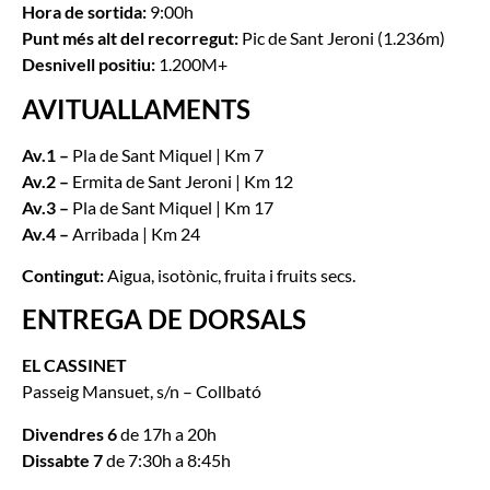
Hora de sortida:
9:00h
Punt més alt del recorregut:
Pic de Sant Jeroni (1.236m)
Desnivell positiu:
1.200M+
AVITUALLAMENTS
Av.1 –
Pla de Sant Miquel | Km 7
Av.2 –
Ermita de Sant Jeroni | Km 12
Av.3 –
Pla de Sant Miquel | Km 17
Av.4 –
Arribada
| Km 24
Contingut:
Aigua, isotònic, fruita i fruits secs.
ENTREGA DE DORSALS
EL CASSINET
Passeig Mansuet, s/n – Collbató
Divendres 6
de 17h a 20h
Dissabte 7
de 7:30h a 8:45h