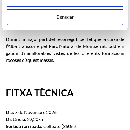
passos de 1,2km aprox., ens conduirà fins a un descens suau
d’uns 3km fins a arribar de nou al Pla de Sant Miquel, on
Denegar
afrontarem l’últim descens molt tècnic que ens conduirà a la
pancarta d’arribada.
Durant la major part del recorregut, pel fet que la cursa de
l’Alba transcorre pel Parc Natural de Montserrat, podrem
gaudir d’immillorables vistes de les diferents formacions
rocoses d’aquest massís.
FITXA TÈCNICA
Dia:
7 de Novembre 2026
Distància:
22,20km
Sortida i arribada:
Collbató (360m)