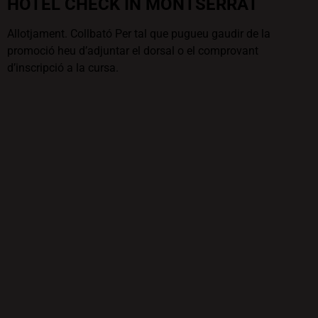
HOTEL CHECK IN MONTSERRAT
Allotjament. Collbató Per tal que pugueu gaudir de la
promoció heu d’adjuntar el dorsal o el comprovant
d’inscripció a la cursa.
10% de descompte als participants de la cursa durant el cap
de setmana en el règim que vulguin.
reservas@checkinhotels.com
Web
| 685 62 02 93 |
MAMY’S FOOD
Restaurant. Esparreguera.
Oferta de Pollastre a l’ast + 6 croquetes de pollastre +
patates mitjanes = 20 €.
Han de mostrar el dorsal de la prova.
Web
937 72 91 71
|