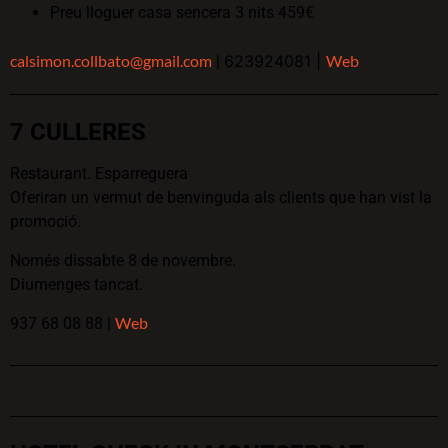
Preu lloguer casa sencera 3 nits 459€
calsimon.collbato@gmail.com
623924081 |
Web
|
7 CULLERES
Restaurant. Esparreguera
Oferiran un vermut de benvinguda als clients que han vist la
promoció.
Només dissabte 8 de novembre.
Diumenges tancat.
Web
937 68 08 88
|