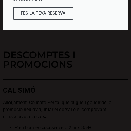
FES LA TEVA RESERVA
DESCOMPTES I
PROMOCIONS
CAL SIMÓ
Allotjament. Collbató Per tal que pugueu gaudir de la
promoció heu d’adjuntar el dorsal o el comprovant
d’inscripció a la cursa.
Preu lloguer casa sencera 2 nits 359€